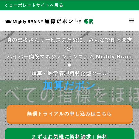
< コーポレートサイトへ戻る
by
真の患者さんサービスのために、みんなで創る医療
を!
ハイパー病院マネジメントシステム Mighty Brain
®
加算・医学管理料特化型ツール
加
算
だ
ポ
ン
無償トライアルの申し込みはこちら
まずはお気軽に資料請求 | 無料