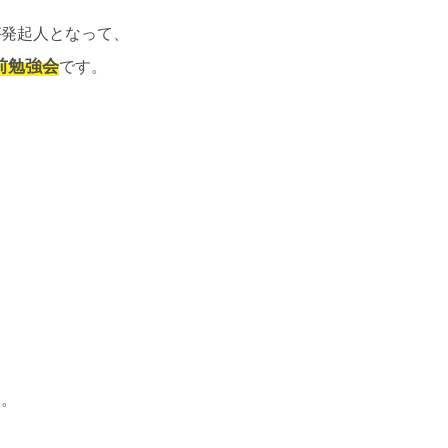
が発起人となって、
前勉強会
です。
ん。