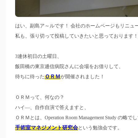
はい、副島ア～ルです！ 会社のホームページもリニュ
私も、張り切って投稿していきたいと思っております
3連休初日の土曜日、
飯田橋の東京逓信病院さんに会場をお借りして、
ＯＲＭ
待ちに待った
が開催されました！
ＯＲＭって、何なの？
ハイ―、自作自演で答えますと、
ＯＲＭとは、Operation Room Management Study の略
手術室マネジメント研究会
という勉強会です。