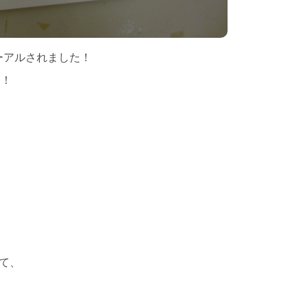
ーアルされました！
！！
でして、