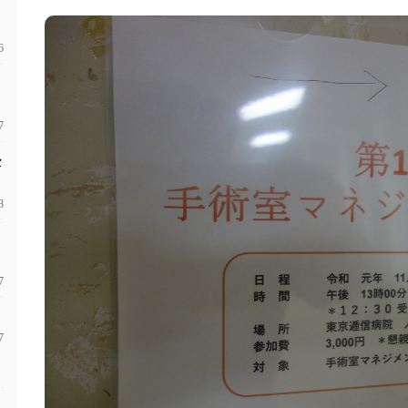
6
7
セ
8
7
7