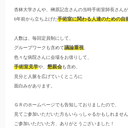
杏林大学さんや、榊原記念さんの当時手術室師長さん
手術室に関わる人達のための自
6年前から立ち上げた
人数は、毎回定員制にして、
議論重視
グループワークも含めて
、
色々な病院さんに会場をお借りして、
手術室見学
懇親会
や、
も含め、
見分と人脈を広げていくところに
面白みがあります。
ＧＲのホームページでも告知しておりましたので、
見てご参加いただいた方もいらっしゃるかもしれませ
ご参加いただいた方、ありがとうございました！