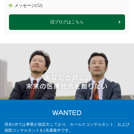
メッセージ
(52)
旧ブログはこちら
あなたと共に、
未来の医療社会を創りたい
WANTED
現在GRでは事業が急拡大しており、セールスコンサルタント、および
病院コンサルタントを2名募集中です。