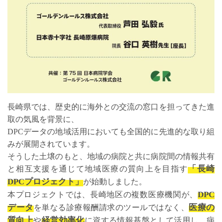
長崎県では、歴史的に海外との交流の窓口を担ってきた進
取の気風を背景に、
DPCデータの地域活用においても全国的に先進的な取り組
みが展開されています。
そうした土壌のもと、地域の病院と共に病院間の情報共有
「長崎
と相互支援を通じて地域医療の質向上を目指す
DPCプロジェクト」
が始動しました。
DPC
本プロジェクトでは、長崎地区の複数医療機関が、
データ
医療の
を単なる診療報酬請求のツールではなく、
質向上
経営効率化
や
に資する情報基盤として活用し、病