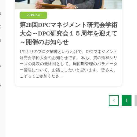
7
2019.7.4
第28回DPCマネジメント研究会学術
セ
大会～DPC研究会１５周年を迎えて
8
～開催のお知らせ
1年ぶりのブログ解凍というわけで、DPCマネジメント
研究会学術大会のお知らせです。 私も、質の指標シリ
ーズの発表の最終回として、周術期管理のパラメータ
7
ー管理について、お話ししたいと思います。 皆さん、
こぞってご参加くださ…
7
<
1