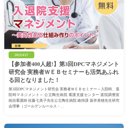
2022/4/27
【参加者400人超!】第3回DPCマネジメント
研究会 実務者ＷＥＢセミナーも活気あふれ
る回となりました！
第3回DPCマネジメント研究会 実務者ＷＥＢセミナー～入院時、退
院時マネジメント～ 公立陶生病院 看護支援センター 退院調整室
統括看護師 佐藤七美子先生公立陶生病院 維持課 坂井美穂先生研究
会理事（ゴールデンルールス・…